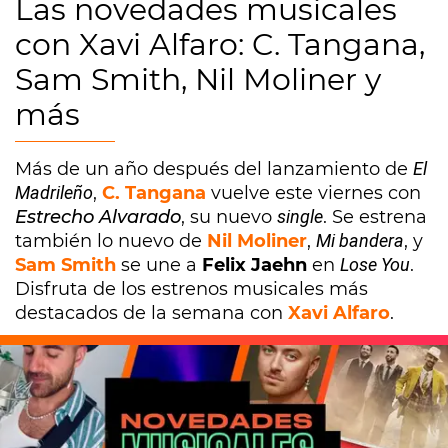
Las novedades musicales
con Xavi Alfaro: C. Tangana,
Sam Smith, Nil Moliner y
más
Más de un año después del lanzamiento de
El
Madrileño
,
C. Tangana
vuelve este viernes con
Estrecho Alvarado
, su nuevo
single
. Se estrena
también lo nuevo de
Nil Moliner
,
Mi bandera
, y
Sam Smith
se une a
Felix Jaehn
en
Lose You
.
Disfruta de los estrenos musicales más
destacados de la semana con
Xavi Alfaro
.