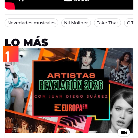
Novedades musicales
Nil Moliner
Take That
C Ta
LO MÁS