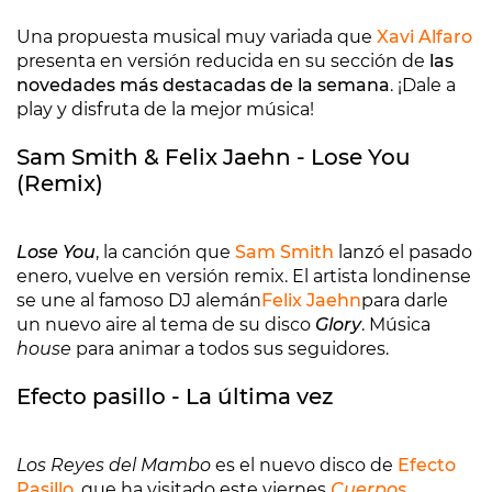
Una propuesta musical muy variada que
Xavi Alfaro
presenta en versión reducida en su sección de
las
novedades más destacadas de la semana
. ¡Dale a
play y disfruta de la mejor música!
Sam Smith & Felix Jaehn - Lose You
(Remix)
Lose You
, la canción que
Sam Smith
lanzó el pasado
enero, vuelve en versión remix. El artista londinense
se une al famoso DJ alemán
Felix Jaehn
para darle
un nuevo aire al tema de su disco
Glory
. Música
house
para animar a todos sus seguidores.
Efecto pasillo - La última vez
Los Reyes del Mambo
es el nuevo disco de
Efecto
Pasillo
, que ha visitado este viernes
Cuerpos