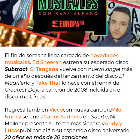
Europa FM
Madrid
05/05/2023 11:43
El fin de semana llega cargado de
novedades
musicales
.
Ed Sheeran
estrena su esperado disco
Subtract
,
C. Tangana
vuelve con nuevo
single
más
de un año después del lanzamiento del disco
El
Madrileño
y
Take That
lo hace con el remix de
Greatest Day,
la canción de 2008 incluida en el
disco
The Circus
.
Regresa también
Vicco
con nueva canción,
Miki
Núñez
se une a
Carlos Sadness
en
Suerte
,
Nil
Moliner
presenta su tema más sincero y
Andy y
Lucas
publican al fin su esperado disco aniversario
20 años en más de 20 canciones
.