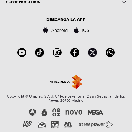
Cine y Televisión
SOBRE NOSOTROS
Locutores Europa FM
Estilo de vida
Política de privacidad
Virales
Advertencia legal
Tecnología
DESCARGA LA APP
Política de cookies
Famosos
Bases de concursos
Android
iOS
Accesibilidad
Configuración de la privacidad
Copyright © Uniprex, S.A.U. C/ Fuerteventura 12 San Sebastián de los
Reyes, 28703 Madrid