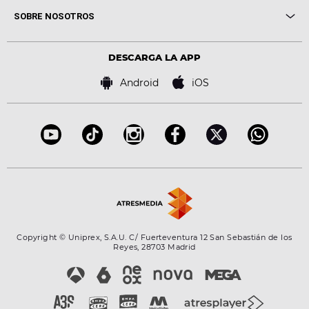
Me pones
Novedades
Cine y Televisión
SOBRE NOSOTROS
Locutores Europa FM
Estilo de vida
Política de privacidad
Virales
Advertencia legal
Tecnología
DESCARGA LA APP
Política de cookies
Famosos
Bases de concursos
Android
iOS
Accesibilidad
Configuración de la privacidad
Copyright © Uniprex, S.A.U. C/ Fuerteventura 12 San Sebastián de los
Reyes, 28703 Madrid