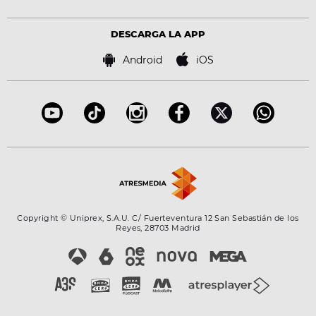
Estilo de vida
Política de privacidad
Virales
Advertencia legal
Tecnología
DESCARGA LA APP
Política de cookies
Famosos
Bases de concursos
Android
iOS
Accesibilidad
Configuración de la privacidad
Copyright © Uniprex, S.A.U. C/ Fuerteventura 12 San Sebastián de los
Reyes, 28703 Madrid