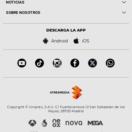
Cuerpos especiales
NOTICIAS
Conciertos
Me pones
Novedades
Cine y Televisión
SOBRE NOSOTROS
Locutores Europa FM
Estilo de vida
Política de privacidad
Virales
Advertencia legal
Tecnología
DESCARGA LA APP
Política de cookies
Famosos
Bases de concursos
Android
iOS
Accesibilidad
Configuración de la privacidad
Copyright © Uniprex, S.A.U. C/ Fuerteventura 12 San Sebastián de los
Reyes, 28703 Madrid