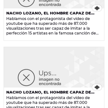
NACHO LOZANO, EL HOMBRE CAPAZ DE
SER 15 ARTISTAS EN UNO
Hablamos con el protagonista del vídeo de
youtube que ha superado más de 87.000
visualizaciones tras ser capaz de imitar a la
perfección 15 artistas en la famosa canción de
'Mi Gran Noche' de Raphael.
NACHO LOZANO, EL HOMBRE CAPAZ DE
SER 15 ARTISTAS EN UNO
Hablamos con el protagonista del vídeo de
youtube que ha superado más de 87.000
visualizaciones tras ser capaz de imitar a la