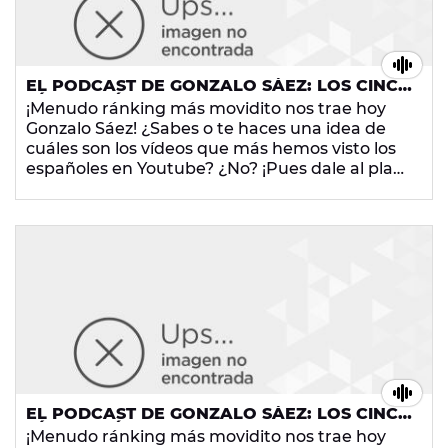
EL PODCAST DE GONZALO SÁEZ: LOS CINCO
VÍDEOS MÁS VISTOS DE YOUTUBE EN
¡Menudo ránking más movidito nos trae hoy
ESPAÑA
Gonzalo Sáez! ¿Sabes o te haces una idea de
cuáles son los vídeos que más hemos visto los
españoles en Youtube? ¿No? ¡Pues dale al play
porque no te lo puedes perder!
EL PODCAST DE GONZALO SÁEZ: LOS CINCO
VÍDEOS MÁS VISTOS DE YOUTUBE EN
¡Menudo ránking más movidito nos trae hoy
ESPAÑA