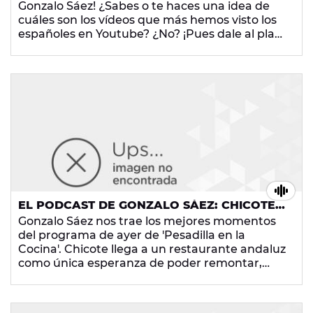
Gonzalo Sáez! ¿Sabes o te haces una idea de
cuáles son los vídeos que más hemos visto los
españoles en Youtube? ¿No? ¡Pues dale al play
porque no te lo puedes perder!
EL PODCAST DE GONZALO SÁEZ: CHICOTE
SUFRE UN INTENTO DE ASESINATO EN
Gonzalo Sáez nos trae los mejores momentos
'PESADILLA EN LA COCINA'
del programa de ayer de 'Pesadilla en la
Cocina'. Chicote llega a un restaurante andaluz
como única esperanza de poder remontar,
porque el local no va nada bien. Por si fuera
poco, ¡han intentado envenenar a nuestro
cocinero favorito! ¿Te lo vas a perder?