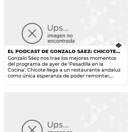
¡Menudos momentazos!
EL PODCAST DE GONZALO SÁEZ: CHICOTE
SUFRE UN INTENTO DE ASESINATO EN
Gonzalo Sáez nos trae los mejores momentos
'PESADILLA EN LA COCINA'
del programa de ayer de 'Pesadilla en la
Cocina'. Chicote llega a un restaurante andaluz
como única esperanza de poder remontar,
porque el local no va nada bien. Por si fuera
poco, ¡han intentado envenenar a nuestro
cocinero favorito! ¿Te lo vas a perder?
¡Menudos momentazos!