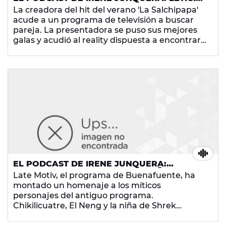
SABATER BUSCA EL AMOR EN LA
La creadora del hit del verano 'La Salchipapa'
TELEVISIÓN
acude a un programa de televisión a buscar
pareja. La presentadora se puso sus mejores
galas y acudió al reality dispuesta a encontrar
al amor de su vida. ¿Lo conseguiría? ¡No te
pierdas los mejores momentos de la cita!
¡Menudas risas!
EL PODCAST DE IRENE JUNQUERA:
CHIKILICUATRE, EL NENG Y LA NIÑA DE
Late Motiv, el programa de Buenafuente, ha
SHREK SE REENCUENTRAN CON
montado un homenaje a los míticos
BUENAFUENTE
personajes del antiguo programa.
Chikilicuatre, El Neng y la niña de Shrek
volvieron a ver a Andreu Buenafuente, su
creador y descubridor. Al público le encantó