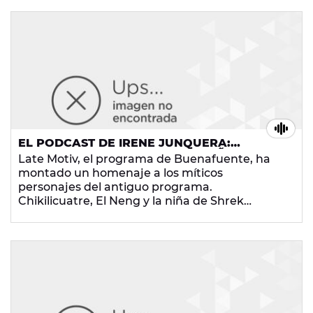
pero... ¿Y a Buenafuente? ¡No te lo pierdas!
EL PODCAST DE IRENE JUNQUERA:
CHIKILICUATRE, EL NENG Y LA NIÑA DE
Late Motiv, el programa de Buenafuente, ha
SHREK SE REENCUENTRAN CON
montado un homenaje a los míticos
BUENAFUENTE
personajes del antiguo programa.
Chikilicuatre, El Neng y la niña de Shrek
volvieron a ver a Andreu Buenafuente, su
creador y descubridor. Al público le encantó
pero... ¿Y a Buenafuente? ¡No te lo pierdas!