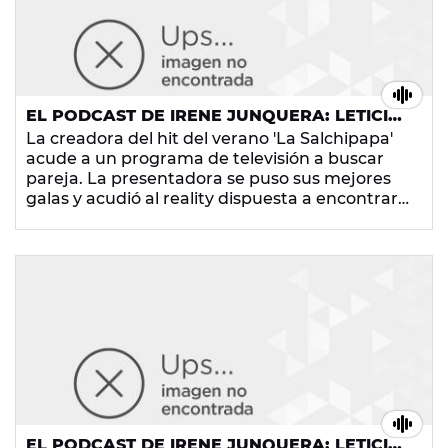
EL PODCAST DE IRENE JUNQUERA: LETICIA
SABATER BUSCA EL AMOR EN LA
La creadora del hit del verano 'La Salchipapa'
TELEVISIÓN
acude a un programa de televisión a buscar
pareja. La presentadora se puso sus mejores
galas y acudió al reality dispuesta a encontrar
al amor de su vida. ¿Lo conseguiría? ¡No te
pierdas los mejores momentos de la cita!
¡Menudas risas!
EL PODCAST DE IRENE JUNQUERA: LETICIA