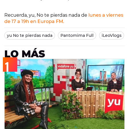
Recuerda, yu, No te pierdas nada de
lunes a viernes
de 17 a 19h en Europa FM.
yu No te pierdas nada
Pantomima Full
iLeoVlogs
LO MÁS