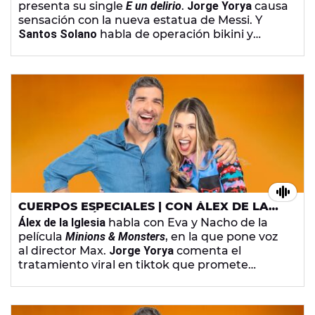
presenta su single
E un delirio
.
Jorge Yorya
causa
sensación con la nueva estatua de Messi. Y
Santos Solano
habla de operación bikini y
psicología. Además, Eva le grita a una nube y
se queja del revuelo que han causado sus
declaraciones sobre ligar. Y en la mesa de la
chufla, los presentadores compiten por ver
cuál canta mejor en acento Minion.
CUERPOS ESPECIALES | CON ÁLEX DE LA
IGLESIA - MIÉRCOLES, 1 DE JULIO DE 2026
Álex de la Iglesia
habla con Eva y Nacho de la
película
Minions & Monsters
, en la que pone voz
al director Max.
Jorge Yorya
comenta el
tratamiento viral en tiktok que promete
rejuvenecer la piel con esperma de salmón y
Carmen Romero
se imagina cómo fue la reunión
en la que se inventaron las rebajas. Además,