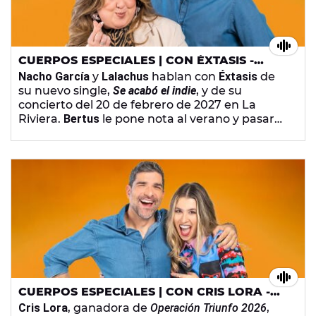
CUERPOS ESPECIALES | CON ÉXTASIS -
VIERNES, 3 DE JULIO DE 2026
Nacho García
y
Lalachus
hablan con
Éxtasis
de
su nuevo single,
Se acabó el indie
, y de su
concierto del 20 de febrero de 2027 en La
Riviera.
Bertus
le pone nota al verano y pasar
calor y
Juan Sanguino
habla de cienciología.
Además, en la sección A
puro fomo
los
presentadoras proponen dos planes de verano,
ir a la playa o piscina con olas artificiales.
CUERPOS ESPECIALES | CON CRIS LORA -
JUEVES, 2 DE JULIO DE 2026
Cris Lora
, ganadora de
Operación Triunfo 2026
,