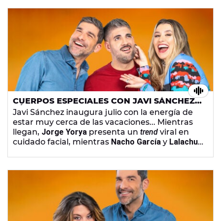
CUERPOS ESPECIALES CON JAVI SÁNCHEZ -
SÁBADO 4 DE JULIO DE 2026
Javi Sánchez inaugura julio con la energía de
estar muy cerca de las vacaciones... Mientras
llegan,
Jorge Yorya
presenta un
trend
viral en
cuidado facial, mientras
Nacho García
y
Lalachus
traen los mejores planes en A puro FOMO.
Además,
Bertus
hace una nueva
review
y
Eva
Soriano
le grita a una nube.