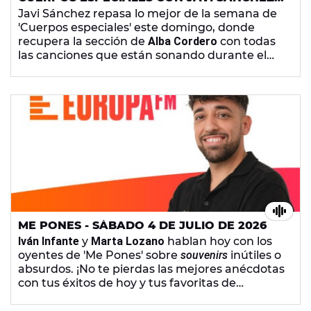
DOMINGO 5 DE JULIO DE 2026
Javi Sánchez repasa lo mejor de la semana de
'Cuerpos especiales' este domingo, donde
recupera la sección de
Alba Cordero
con todas
las canciones que están sonando durante el
Mundial de fútbol. También podemos escuchar
los Titulares sin nada debajo de
Dani Piqueras
, la
explicación de
Carmen Romero
de cómo surgió
la idea de crear las rebajas y la entrevista a
Lamine Thior
y
Lalachus
por la serie 'Olivia'.
ME PONES - SÁBADO 4 DE JULIO DE 2026
Iván Infante
y
Marta Lozano
hablan hoy con los
oyentes de 'Me Pones' sobre
souvenirs
inútiles o
absurdos. ¡No te pierdas las mejores anécdotas
con tus éxitos de hoy y tus favoritas de
siempre!