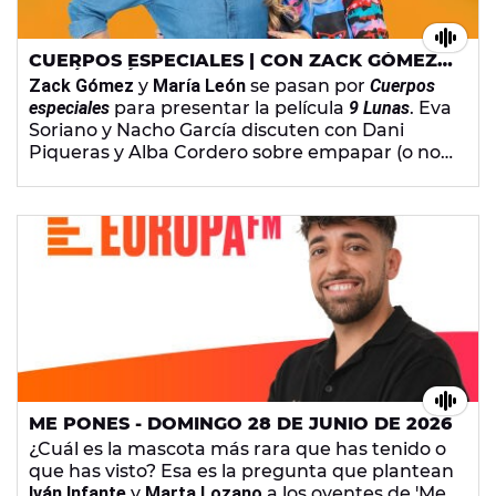
CUERPOS ESPECIALES | CON ZACK GÓMEZ Y
MARÍA LEÓN - LUNES, 29 DE JUNIO DE 2026
Zack Gómez
y
María León
se pasan por
Cuerpos
especiales
para presentar la película
9 Lunas
. Eva
Soriano y Nacho García discuten con Dani
Piqueras y Alba Cordero sobre empapar (o no)
las galletas en la leche. Javi Sánchez trae los
lanzamientos musicales. Y
Jorge Yorya
comenta lo último de Tom Hardy y
Arturo
Paniagua
, el nuevo festival de música de Olivia
Rodrigo.
ME PONES - DOMINGO 28 DE JUNIO DE 2026
¿Cuál es la mascota más rara que has tenido o
que has visto? Esa es la pregunta que plantean
Iván Infante
y
Marta Lozano
a los oyentes de 'Me