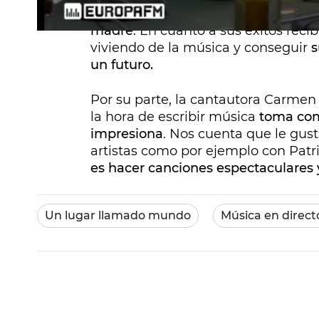
este título se lo ha puesto
para ser 
madre
. En cuanto a sus éxitos reci
viviendo de la música y conseguir
s
un futuro.
Por su parte, la cantautora Carmen
la hora de escribir música
toma como
impresiona
. Nos cuenta que le gus
artistas como por ejemplo con Patr
es hacer canciones espectaculares y
Un lugar llamado mundo
Música en direct