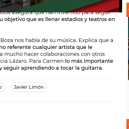
más positiva y centrarse en la figura de su
bidos asegura que han invertido para seguir
u objetivo que es llenar estadios y teatros en
 Boza nos habla de su música. Explica que a
 referente cualquier artista que le
ta mucho hacer colaboraciones con otros
icia Lázaro. Para Carmen
lo más importante
 seguir aprendiendo a tocar la guitarra
.
o
Javier Limón