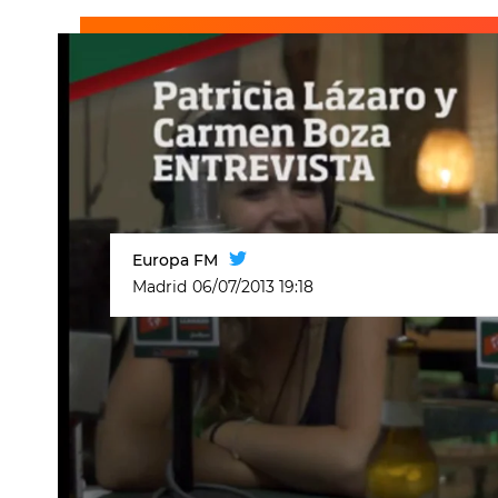
Europa FM
Madrid
06/07/2013 19:18
Patricia Lázaro
y
Carmen Boza
han 
llamado mundo donde nos han pres
Además han cantado a dúo en direc
La cantante Patricia Lázaro nos ex
disco.
Todo saldrá bien mamá
es el