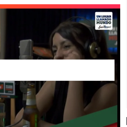
pasado por los micrófonos de Un lugar
entado sus últimos proyectos musicales.
to en nuestro estudio,
Casa Limón
.
plica el motivo del nombre de su último
 nombre de su último trabajo y explica que