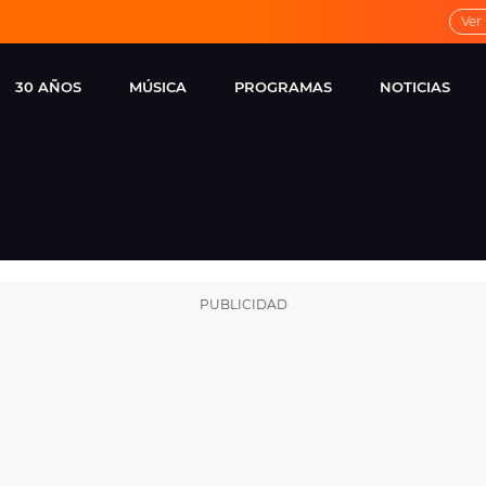
Ver
30 AÑOS
MÚSICA
PROGRAMAS
NOTICIAS
LOCAL DE ENSAYO
CUERPOS
FAMOSOS
EUROPA FM
ESPECIALES
CINE Y TEL
ESTRENOS
ME PONES
VIRALES
CONCIERTOS
LOCUTORES EUROPA
FM
ESTILO DE 
NOVEDADES
MUSICALES
ENTREVISTAS
REMEMBER EUROPA
FM