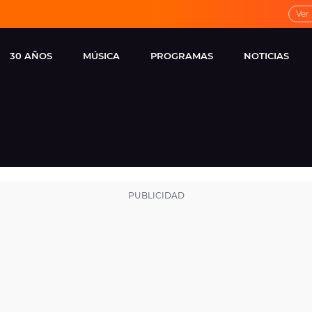
Ver
30 AÑOS
MÚSICA
PROGRAMAS
NOTICIAS
LOCAL DE ENSAYO
CUERPOS
FAMOSOS
EUROPA FM
ESPECIALES
CINE Y TEL
ESTRENOS
ME PONES
VIRALES
CONCIERTOS
LOCUTORES EUROPA
FM
ESTILO DE 
NOVEDADES
MUSICALES
ENTREVISTAS
REMEMBER EUROPA
FM