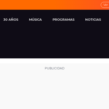
Ver
30 AÑOS
MÚSICA
PROGRAMAS
NOTICIAS
LOCAL DE ENSAYO
CUERPOS
FAMOSOS
EUROPA FM
ESPECIALES
CINE Y TEL
ESTRENOS
ME PONES
VIRALES
CONCIERTOS
LOCUTORES EUROPA
FM
ESTILO DE 
NOVEDADES
MUSICALES
ENTREVISTAS
REMEMBER EUROPA
FM