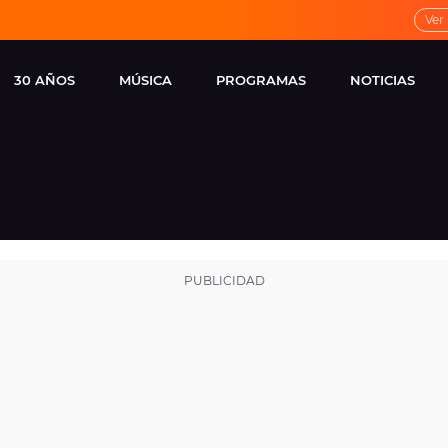
Ver
30 AÑOS
MÚSICA
PROGRAMAS
NOTICIAS
LOCAL DE ENSAYO
CUERPOS
FAMOSOS
EUROPA FM
ESPECIALES
CINE Y TEL
ESTRENOS
ME PONES
VIRALES
CONCIERTOS
LOCUTORES EUROPA
FM
ESTILO DE 
NOVEDADES
MUSICALES
ENTREVISTAS
REMEMBER EUROPA
FM