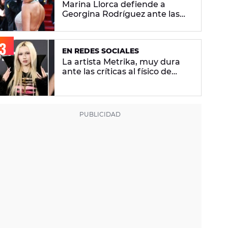
Marina Llorca defiende a
Georgina Rodríguez ante las
críticas de su foto en bikini
EN REDES SOCIALES
La artista Metrika, muy dura
ante las críticas al físico de
Ariana Grande: "¿Tú qué sabes
si tiene un trastorno
alimenticio?"