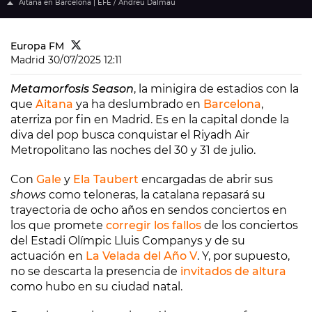
Aitana en Barcelona | EFE / Andreu Dalmau
Europa FM
Madrid
30/07/2025 12:11
Metamorfosis Season
, la minigira de estadios con la
que
Aitana
ya ha deslumbrado en
Barcelona
,
aterriza por fin en Madrid. Es en la capital donde la
diva del pop busca conquistar el Riyadh Air
Metropolitano las noches del 30 y 31 de julio.
Con
Gale
y
Ela Taubert
encargadas de abrir sus
shows
como teloneras, la catalana repasará su
trayectoria de ocho años en sendos conciertos en
los que promete
corregir los fallos
de los conciertos
del Estadi Olímpic Lluis Companys y de su
actuación en
La Velada del Año V
. Y, por supuesto,
no se descarta la presencia de
invitados de altura
como hubo en su ciudad natal.