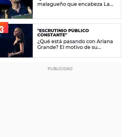
malagueño que encabeza La
Velada Del Año VI de Ibai
Llanos
"ESCRUTINIO PÚBLICO
CONSTANTE"
¿Qué está pasando con Ariana
Grande? El motivo de su
descanso del foco mediático