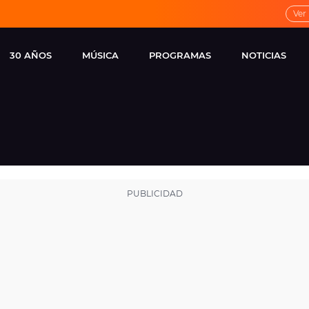
Ver
30 AÑOS
MÚSICA
PROGRAMAS
NOTICIAS
LOCAL DE ENSAYO
CUERPOS
FAMOSOS
EUROPA FM
ESPECIALES
CINE Y TEL
ESTRENOS
ME PONES
VIRALES
CONCIERTOS
LOCUTORES EUROPA
FM
ESTILO DE 
NOVEDADES
MUSICALES
ENTREVISTAS
REMEMBER EUROPA
FM