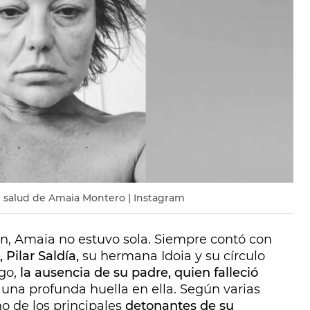
e salud de Amaia Montero | Instagram
n, Amaia no estuvo sola. Siempre contó con
Pilar Saldía,
su hermana Idoia y su círculo
go,
la ausencia de su padre, quien falleció
ó una profunda huella en ella. Según varias
o de los principales
detonantes de su