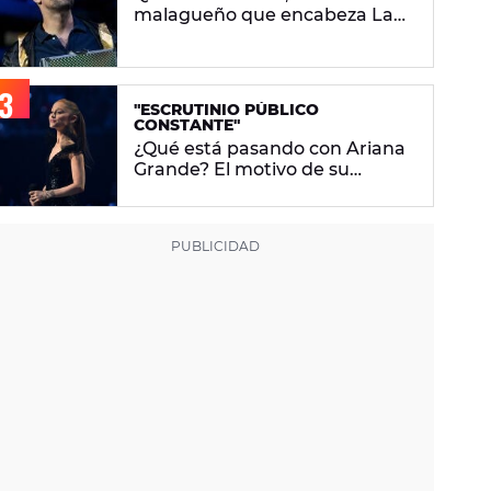
malagueño que encabeza La
Velada Del Año VI de Ibai
Llanos
"ESCRUTINIO PÚBLICO
CONSTANTE"
¿Qué está pasando con Ariana
Grande? El motivo de su
descanso del foco mediático