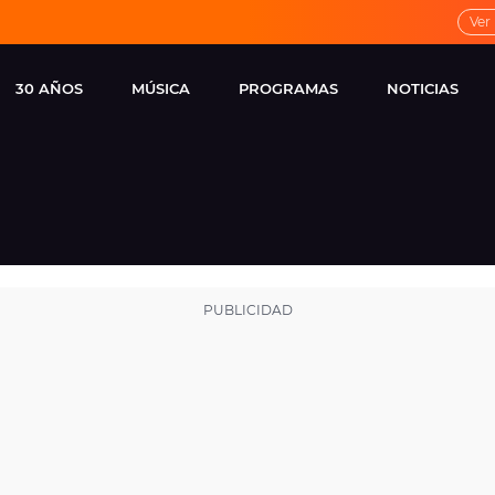
Ver
30 AÑOS
MÚSICA
PROGRAMAS
NOTICIAS
LOCAL DE ENSAYO
CUERPOS
FAMOSOS
EUROPA FM
ESPECIALES
CINE Y TEL
ESTRENOS
ME PONES
VIRALES
CONCIERTOS
LOCUTORES EUROPA
FM
ESTILO DE 
NOVEDADES
MUSICALES
ENTREVISTAS
REMEMBER EUROPA
FM