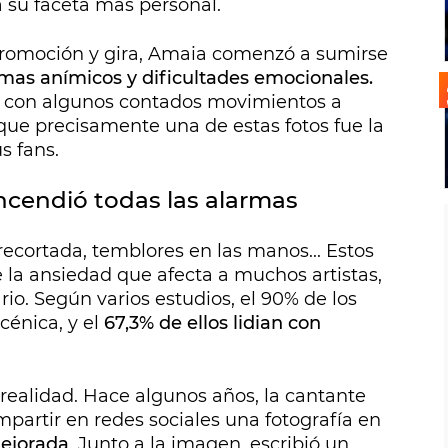
a su faceta más personal.
romoción y gira, Amaia comenzó a sumirse
emas anímicos y dificultades emocionales.
, con algunos contados movimientos a
 que precisamente una de estas fotos fue la
s fans.
ncendió todas las alarmas
recortada, temblores en las manos... Estos
 la ansiedad que afecta a muchos artistas,
io. Según varios estudios, el 90% de los
énica, y el
67,3% de ellos lidian con
realidad. Hace algunos años, la cantante
partir en redes sociales una fotografía en
ejorada
. Junto a la imagen, escribió un