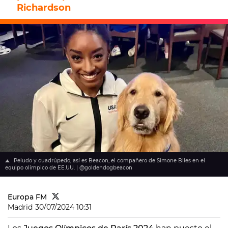
Richardson
Peludo y cuadrúpedo, así es Beacon, el compañero de Simone Biles en el
equipo olímpico de EE.UU. | @goldendogbeacon
Europa FM
Madrid
30/07/2024 10:31