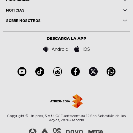
Entrevistas
Cuerpos especiales
NOTICIAS
Conciertos
Me pones
Novedades
Cine y Televisión
SOBRE NOSOTROS
Locutores Europa FM
Estilo de vida
Política de privacidad
Virales
Advertencia legal
Tecnología
DESCARGA LA APP
Política de cookies
Famosos
Bases de concursos
Android
iOS
Accesibilidad
Configuración de la privacidad
Copyright © Uniprex, S.A.U. C/ Fuerteventura 12 San Sebastián de los
Reyes, 28703 Madrid