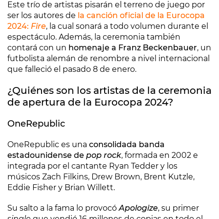
Este trío de artistas pisarán el terreno de juego por
ser los autores de
la canción oficial de la Eurocopa
2024:
Fire
, la cual sonará a todo volumen durante el
espectáculo. Además, la ceremonia también
contará con un
homenaje a Franz Beckenbauer
, un
futbolista alemán de renombre a nivel internacional
que falleció el pasado 8 de enero.
¿Quiénes son los artistas de la ceremonia
de apertura de la Eurocopa 2024?
OneRepublic
OneRepublic es una
consolidada banda
estadounidense de
pop rock
, formada en 2002 e
integrada por el cantante Ryan Tedder y los
músicos Zach Filkins, Drew Brown, Brent Kutzle,
Eddie Fisher y Brian Willett.
Su salto a la fama lo provocó
Apologize
, su primer
single
que vendió 16 millones de copias en todo el