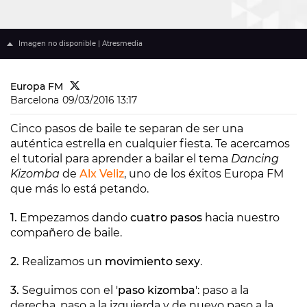
Imagen no disponible | Atresmedia
Europa FM
Barcelona
09/03/2016 13:17
Cinco pasos de baile te separan de ser una
auténtica estrella en cualquier fiesta. Te acercamos
el tutorial para aprender a bailar el tema
Dancing
Kizomba
de
Alx Veliz
, uno de los éxitos Europa FM
que más lo está petando.
1.
Empezamos dando
cuatro pasos
hacia nuestro
compañero de baile.
2.
Realizamos un
movimiento sexy
.
3.
Seguimos con el '
paso kizomba
': paso a la
derecha, paso a la izquierda y de nuevo paso a la