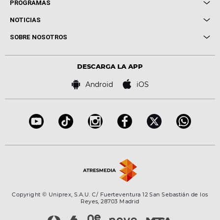
Local de Ensayo Europa FM
PROGRAMAS
Entrevistas
Cuerpos especiales
NOTICIAS
Conciertos
Me pones
Novedades
Cine y Televisión
SOBRE NOSOTROS
Locutores Europa FM
Estilo de vida
Política de privacidad
Virales
Advertencia legal
Tecnología
DESCARGA LA APP
Política de cookies
Famosos
Bases de concursos
Android
iOS
Accesibilidad
Configuración de la privacidad
Copyright © Uniprex, S.A.U. C/ Fuerteventura 12 San Sebastián de los
Reyes, 28703 Madrid