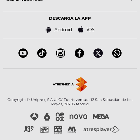
Locutores Europa FM
Estilo de vida
Política de privacidad
Virales
Advertencia legal
Tecnología
DESCARGA LA APP
Política de cookies
Famosos
Bases de concursos
Android
iOS
Accesibilidad
Configuración de la privacidad
Copyright © Uniprex, S.A.U. C/ Fuerteventura 12 San Sebastián de los
Reyes, 28703 Madrid