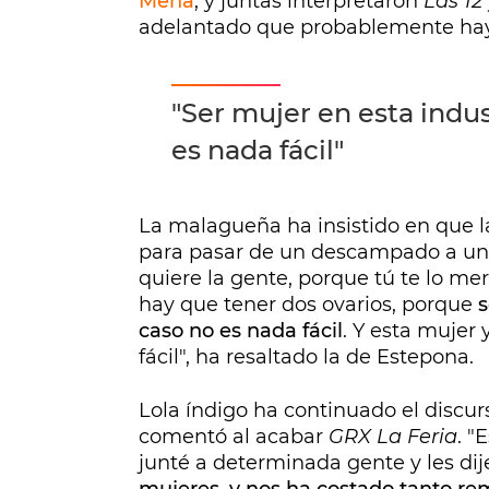
Mena
, y juntas interpretaron
Las 12
adelantado que probablemente hay
"Ser mujer en esta indu
es nada fácil"
La malagueña ha insistido en que l
para pasar de un descampado a una 
quiere la gente, porque tú te lo me
hay que tener dos ovarios, porque
s
caso no es nada fácil
. Y esta mujer
fácil", ha resaltado la de Estepona.
Lola índigo ha continuado el discu
comentó al acabar
GRX La Feria
. "
junté a determinada gente y les dije