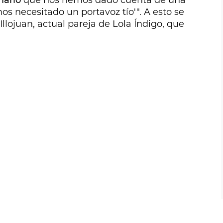
marlo
que nos hemos dado cuenta de una
s necesitado un portavoz tío'". A esto se
Illojuan, actual pareja de Lola Índigo, que