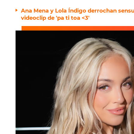
Ana Mena y Lola Índigo derrochan sensua
videoclip de 'pa ti toa <3'