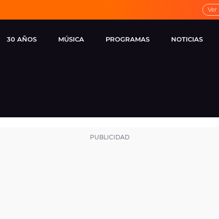
Ver
30 AÑOS
MÚSICA
PROGRAMAS
NOTICIAS
LOCAL DE ENSAYO
CUERPOS
FAMOSOS
EUROPA FM
ESPECIALES
CINE Y TEL
ESTRENOS
ME PONES
VIRALES
CONCIERTOS
LOCUTORES EUROPA
FM
ESTILO DE 
NOVEDADES
MUSICALES
ENTREVISTAS
REMEMBER EUROPA
FM