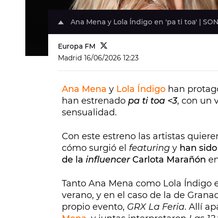
Ana Mena y Lola Índigo en 'pa ti toa' | SO
Europa FM
Madrid
16/06/2026 12:23
Ana Mena
y
Lola Índigo
han protago
han estrenado
pa ti toa <3
, con un 
sensualidad.
Con este estreno las artistas quiere
cómo surgió el
featuring
y
han sido
de la
influencer
Carlota Marañón
en
Tanto Ana Mena como Lola Índigo es
verano, y en el caso de la de Granad
propio evento,
GRX La Feria
. Allí a