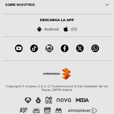
Me pones
Novedades
Cine y Televisión
SOBRE NOSOTROS
Locutores Europa FM
Estilo de vida
Política de privacidad
Virales
Advertencia legal
Tecnología
DESCARGA LA APP
Política de cookies
Famosos
Bases de concursos
Android
iOS
Accesibilidad
Configuración de la privacidad
Copyright © Uniprex, S.A.U. C/ Fuerteventura 12 San Sebastián de los
Reyes, 28703 Madrid