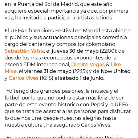
en la Puerta del Sol de Madrid, que este año
adquiere especial importancia ya que, por primera
vez, ha invitado a participar a artistas latinos.
El UEFA Champions Festival en Madrid está abierto
al público y sus actuaciones principales correrán a
cargo del cantante y compositor colombiano
Sebastián Yatra
, el
jueves 30 de mayo
(22:00); de
dos de los más reconocidos exponentes de la
escena EDM internacional,
Dimitri Vegas
&
Like
Mike
, el
viernes 31 de mayo
(22:15); y de
Now United
y
Carlos Vives
(16:15) e
l sábado 1 de junio.
"Yo tengo dos grandes pasiones, la música y el
fútbol, por lo que no podría estar más feliz de ser
parte de este evento histórico con Pepsi y la UEFA,
que se trata de acercar a las personas para disfrutar
lo que nos une, desde nuestras alegrías hasta
nuestra cultura", ha asegurado Carlos Vives.
"Estoy muy emocionado de trabajar con Pepsi y