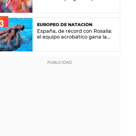
se hacen sobre la versión en
español
EUROPEO DE NATACIÓN
España, de récord con Rosalía:
el equipo acrobático gana la
plata con 'Berghain' y consigue
la mayor nota de impresión
artística