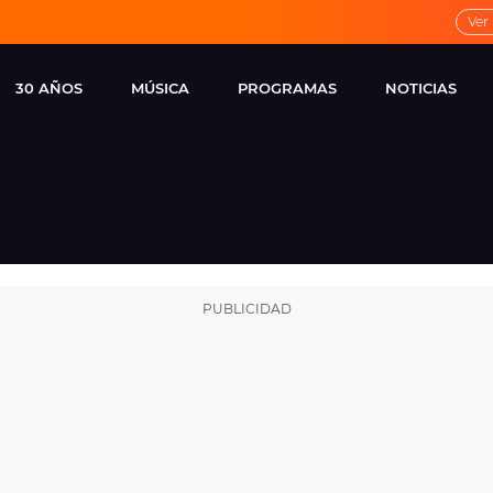
Ver
30 AÑOS
MÚSICA
PROGRAMAS
NOTICIAS
LOCAL DE ENSAYO
CUERPOS
FAMOSOS
EUROPA FM
ESPECIALES
CINE Y TEL
ESTRENOS
ME PONES
VIRALES
CONCIERTOS
LOCUTORES EUROPA
FM
ESTILO DE 
NOVEDADES
MUSICALES
ENTREVISTAS
REMEMBER EUROPA
FM