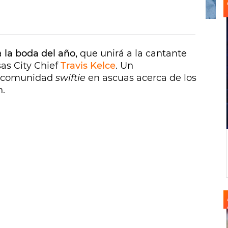
a
la boda del año,
que unirá a la cantante
sas City Chief
Travis Kelce
. Un
la comunidad
swiftie
en ascuas acerca de los
n.