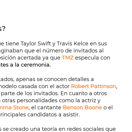
s?
tiene Taylor Swift y Travis Kelce en sus
aginaban que el número de invitados al
osición acertada ya que
TMZ
especula con
ntes a la ceremonia.
itados, apenas se conocen detalles a
modelo casada con el actor
Robert Pattinso
n
,
arte de los invitados. En cuanto a otros
n otras personalidades como la actriz y
mma Stone
, el cantante
Benson Boone
o el
principales candidatos a asistir.
 se creado una teoría en redes sociales que