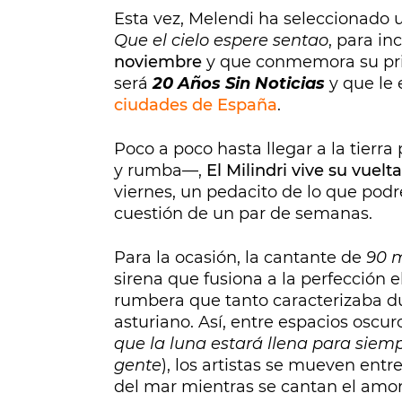
Esta vez, Melendi ha seleccionado
Que el cielo espere sentao
, para in
noviembre
y que conmemora su pri
será
20 Años Sin Noticias
y que le 
ciudades de España
.
Poco a poco hasta llegar a la tierr
y rumba—,
El Milindri vive su vuelt
viernes, un pedacito de lo que po
cuestión de un par de semanas.
Para la ocasión, la cantante de
90 
sirena que fusiona a la perfección 
rumbera que tanto caracterizaba du
asturiano. Así, entre espacios oscuro
que la luna estará llena para siemp
gente
), los artistas se mueven entre
del mar mientras se cantan el amor