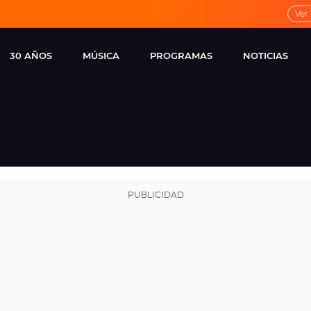
Ver
30 AÑOS
MÚSICA
PROGRAMAS
NOTICIAS
LOCAL DE ENSAYO
CUERPOS
FAMOSOS
EUROPA FM
ESPECIALES
CINE Y TEL
ESTRENOS
ME PONES
VIRALES
CONCIERTOS
LOCUTORES EUROPA
FM
ESTILO DE 
NOVEDADES
MUSICALES
ENTREVISTAS
REMEMBER EUROPA
FM