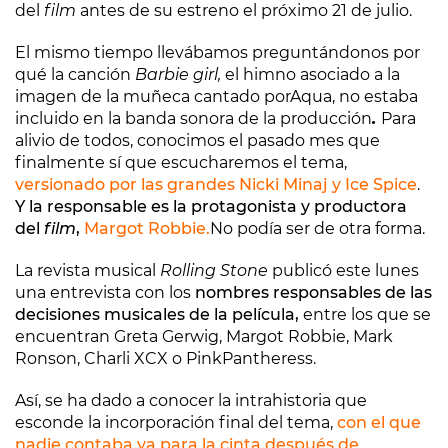
del
film
antes de su estreno el próximo 21 de julio.
El mismo tiempo llevábamos preguntándonos por
qué la canción
Barbie girl,
el himno asociado a la
imagen de la muñeca cantado por
Aqua, no estaba
incluido en la banda sonora de la producción
.
Para
alivio de todos, conocimos el pasado mes que
finalmente sí que escucharemos el tema,
versionado por las grandes Nicki Minaj y Ice Spice
.
Y la responsable es la protagonista y productora
del
film
,
Margot Robbie.
No podía ser de otra forma.
La revista musical
Rolling Stone
publicó este lunes
una entrevista con los
nombres responsables de las
decisiones musicales de la película,
entre los que se
encuentran Greta Gerwig, Margot Robbie, Mark
Ronson, Charli XCX o PinkPantheress.
Así, se ha dado a conocer la intrahistoria que
esconde la incorporación final del tema,
con el que
nadie contaba ya para la cinta después de