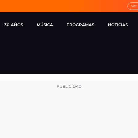
Ver
30 AÑOS
MÚSICA
PROGRAMAS
NOTICIAS
LOCAL DE ENSAYO
CUERPOS
FAMOSOS
EUROPA FM
ESPECIALES
CINE Y TEL
ESTRENOS
ME PONES
VIRALES
CONCIERTOS
LOCUTORES EUROPA
FM
ESTILO DE 
NOVEDADES
MUSICALES
ENTREVISTAS
REMEMBER EUROPA
FM