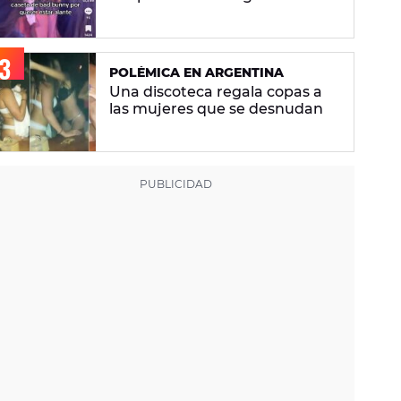
discutiendo en La Casita de
Bad Bunny: "Había gente que
busca pelea"
POLÉMICA EN ARGENTINA
Una discoteca regala copas a
las mujeres que se desnudan