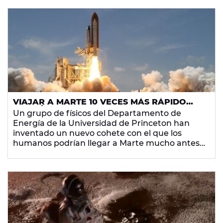
VIAJAR A MARTE 10 VECES MÁS RÁPIDO
PODRÁ SER POSIBLE GRACIAS A UN NUEVO
Un grupo de físicos del Departamento de
COHETE FUSIÓN
Energía de la Universidad de Princeton han
inventado un nuevo cohete con el que los
humanos podrían llegar a Marte mucho antes
que con los medios que teníamos hasta ahora.