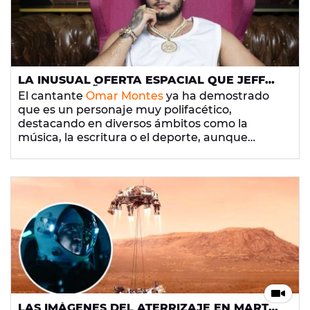
LA INUSUAL OFERTA ESPACIAL QUE JEFF
BEZOS, DUEÑO DE AMAZON, LE HA HECHO
El cantante
Omar Montes
ya ha demostrado
A OMAR MONTES
que es un personaje muy polifacético,
destacando en diversos ámbitos como la
música, la escritura o el deporte, aunque
probablemente nunca se imaginó que podría
ir... ¿
al espacio
?
LAS IMÁGENES DEL ATERRIZAJE EN MARTE