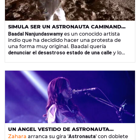
SIMULA SER UN ASTRONAUTA CAMINANDO
POR MARTE PARA DENUNCIAR EL MAL
Baadal Nanjundaswamy
es un conocido artista
ESTADO DE UNA CALLE
indio que ha decidido hacer una protesta de
una forma muy original. Baadal quería
denunciar el desastroso estado de una calle
y lo
ha hecho
vestido de astronauta
como si
caminase por la Marte.
UN ÁNGEL VESTIDO DE ASTRONAUTA
ATERRIZA EN LA RIVIERA
Zahara
arranca su gira '
Astronauta
' con doblete