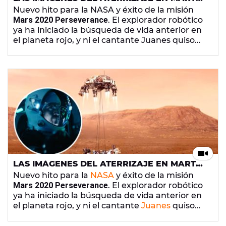
DE PERSEVERANCE QUE NI JUANES QUISO
Nuevo hito para la NASA y éxito de la misión
PERDERSE: COMIENZA LA BÚSQUEDA DE
Mars 2020 Perseverance
. El explorador robótico
VIDA ANTERIOR
ya ha iniciado la búsqueda de vida anterior en
el planeta rojo, y ni el cantante Juanes quiso
perderse este momento histórico.
LAS IMÁGENES DEL ATERRIZAJE EN MARTE
DE PERSEVERANCE QUE NI JUANES QUISO
Nuevo hito para la
NASA
y éxito de la misión
PERDERSE: COMIENZA LA BÚSQUEDA DE
Mars 2020 Perseverance
. El explorador robótico
VIDA ANTERIOR
ya ha iniciado la búsqueda de vida anterior en
el planeta rojo, y ni el cantante
Juanes
quiso
perderse este momento histórico.