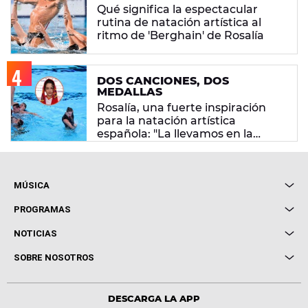
Qué significa la espectacular
rutina de natación artística al
ritmo de 'Berghain' de Rosalía
DOS CANCIONES, DOS
MEDALLAS
Rosalía, una fuerte inspiración
para la natación artística
española: "La llevamos en la
sangre"
MÚSICA
Local de Ensayo Europa FM
PROGRAMAS
Entrevistas
Cuerpos especiales
NOTICIAS
Conciertos
Me pones
Novedades
Cine y Televisión
SOBRE NOSOTROS
Locutores Europa FM
Estilo de vida
Política de privacidad
Virales
Advertencia legal
Tecnología
DESCARGA LA APP