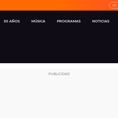
Ver
30 AÑOS
MÚSICA
PROGRAMAS
NOTICIAS
LOCAL DE ENSAYO
CUERPOS
FAMOSOS
EUROPA FM
ESPECIALES
CINE Y TEL
ESTRENOS
ME PONES
VIRALES
CONCIERTOS
LOCUTORES EUROPA
FM
ESTILO DE 
NOVEDADES
MUSICALES
ENTREVISTAS
REMEMBER EUROPA
FM