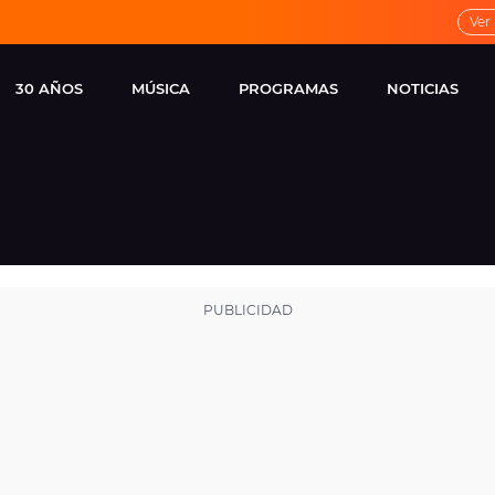
Ver
30 AÑOS
MÚSICA
PROGRAMAS
NOTICIAS
LOCAL DE ENSAYO
CUERPOS
FAMOSOS
EUROPA FM
ESPECIALES
CINE Y TEL
ESTRENOS
ME PONES
VIRALES
CONCIERTOS
LOCUTORES EUROPA
FM
ESTILO DE 
NOVEDADES
MUSICALES
ENTREVISTAS
REMEMBER EUROPA
FM