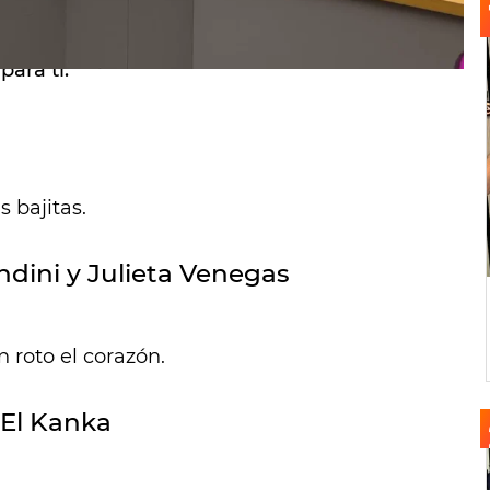
 han roto el corazón? ¿Los tíos te molestan
ara ti.
 bajitas.
dini y Julieta Venegas
n roto el corazón.
 El Kanka