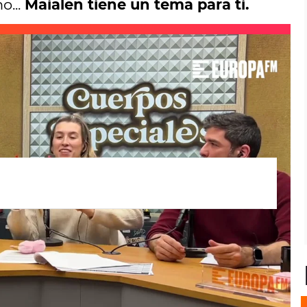
o...
Maialen tiene un tema para ti.
que cada oyente de
Cuerpos especiales
4.
Europa FM
ha preparado una
playlist
llena
omento personal.