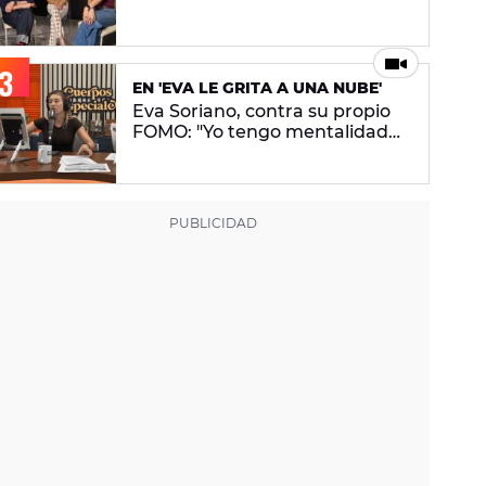
conceptual. No pretendo lanzar
ningún mensaje en concreto"
EN 'EVA LE GRITA A UNA NUBE'
Eva Soriano, contra su propio
FOMO: "Yo tengo mentalidad
de tiburona, porque si paro me
da un apechusque"