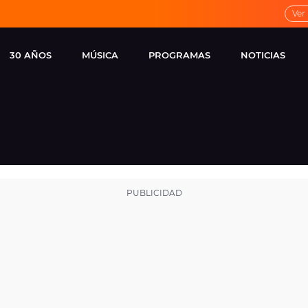
Ver
30 AÑOS
MÚSICA
PROGRAMAS
NOTICIAS
LOCAL DE ENSAYO
CUERPOS
FAMOSOS
EUROPA FM
ESPECIALES
CINE Y TEL
ESTRENOS
ME PONES
VIRALES
CONCIERTOS
LOCUTORES EUROPA
FM
ESTILO DE 
NOVEDADES
MUSICALES
ENTREVISTAS
REMEMBER EUROPA
FM