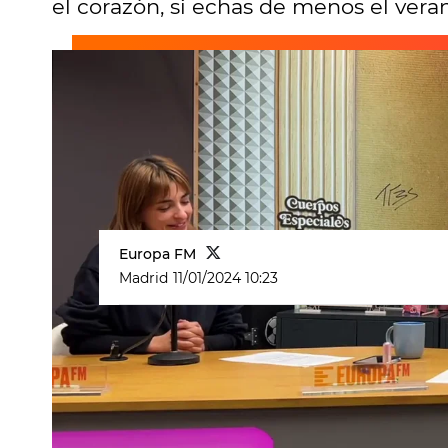
el corazón, si echas de menos el veran
Europa FM
Madrid
11/01/2024 10:23
Chica Sobresalto
se ha propuesto 
tenga su canción este inicio de 202
La experta musical del
morning
de
de propuetas adaptables a cada m