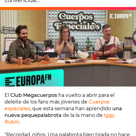
convencida...
Europa FM
Madrid
11/05/2023 17:04
El
Club Megacuerpos
ha vuelto a abrir para el
deleite de los fans más jóvenes de
Cuerpos
especiales
,
que esta semana han aprendido
una
nueva pequepalabrota
de la la mano de
Iggy
Rubín
.
"Recordad, niños. Una palabrota bien tirada no hace