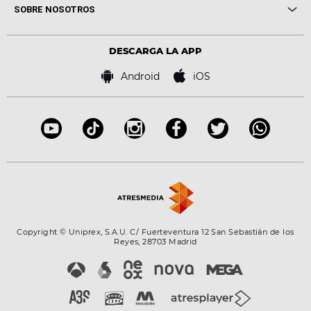
Novedades
Cine y Televisión
SOBRE NOSOTROS
Locutores Europa FM
Estilo de vida
Política de privacidad
Virales
Advertencia legal
Tecnología
DESCARGA LA APP
Política de cookies
Famosos
Bases de concursos
Android
iOS
Accesibilidad
Configuración de la privacidad
Copyright © Uniprex, S.A.U. C/ Fuerteventura 12 San Sebastián de los
Reyes, 28703 Madrid