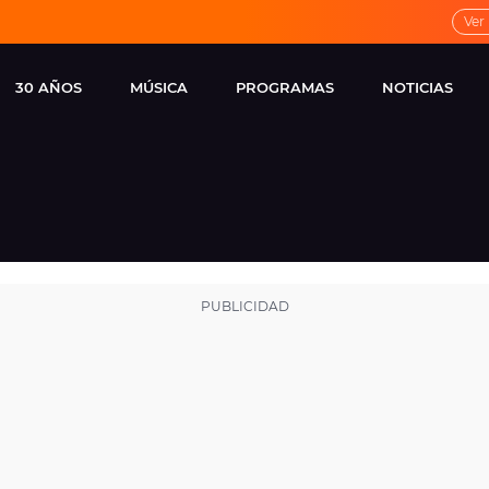
Ver
30 AÑOS
MÚSICA
PROGRAMAS
NOTICIAS
LOCAL DE ENSAYO
CUERPOS
FAMOSOS
EUROPA FM
ESPECIALES
CINE Y TEL
ESTRENOS
ME PONES
VIRALES
CONCIERTOS
LOCUTORES EUROPA
FM
ESTILO DE 
NOVEDADES
MUSICALES
ENTREVISTAS
REMEMBER EUROPA
FM