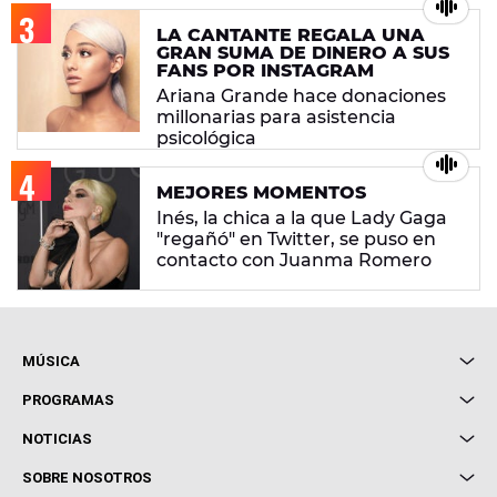
LA CANTANTE REGALA UNA
GRAN SUMA DE DINERO A SUS
FANS POR INSTAGRAM
Ariana Grande hace donaciones
millonarias para asistencia
psicológica
MEJORES MOMENTOS
Inés, la chica a la que Lady Gaga
"regañó" en Twitter, se puso en
contacto con Juanma Romero
MÚSICA
Local de Ensayo Europa FM
PROGRAMAS
Entrevistas
Cuerpos especiales
NOTICIAS
Conciertos
Me pones
Novedades
Cine y Televisión
SOBRE NOSOTROS
Locutores Europa FM
Estilo de vida