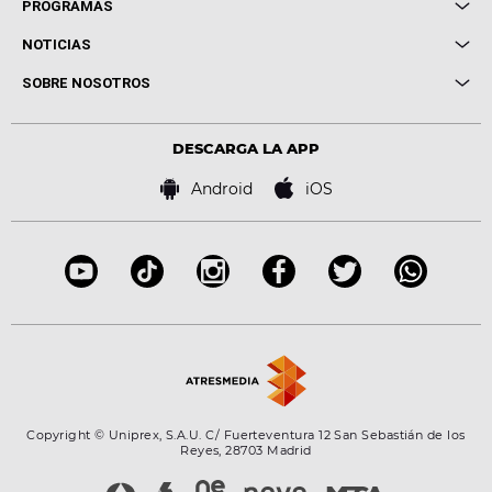
Local de Ensayo Europa FM
PROGRAMAS
Entrevistas
Cuerpos especiales
NOTICIAS
Conciertos
Me pones
Novedades
Cine y Televisión
SOBRE NOSOTROS
Locutores Europa FM
Estilo de vida
Política de privacidad
Virales
Advertencia legal
Tecnología
DESCARGA LA APP
Política de cookies
Famosos
Bases de concursos
Android
iOS
Accesibilidad
Configuración de la privacidad
Copyright © Uniprex, S.A.U. C/ Fuerteventura 12 San Sebastián de los
Reyes, 28703 Madrid