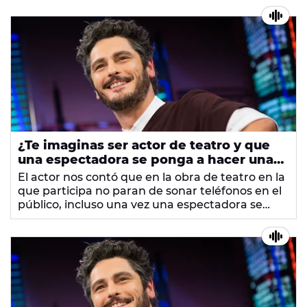
con Michael Jackson en Eurodisney.
¿Te imaginas ser actor de teatro y que
una espectadora se ponga a hacer una
videollamada en mitad de la función?
El actor nos contó que en la obra de teatro en la
que participa no paran de sonar teléfonos en el
público, incluso una vez una espectadora se
puso a hacer una videollamada con la obra en
marcha.