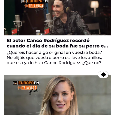
El actor Canco Rodríguez recordó
cuando el día de su boda fue su perro el
que llevó los anillos hasta el altar
¿Queréis hacer algo original en vuestra boda?
No elijáis que vuestro perro os lleve los anillos,
que eso ya lo hizo Canco Rodríguez. ¿Que no?
¿Os jugáis algo? Bueno, vais a perder... ¡Así que
mejor escuchadlo!