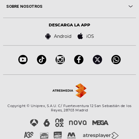
Me pones
Novedades
Cine y Televisión
SOBRE NOSOTROS
Locutores Europa FM
Estilo de vida
Política de privacidad
Virales
Advertencia legal
Tecnología
DESCARGA LA APP
Política de cookies
Famosos
Bases de concursos
Android
iOS
Accesibilidad
Configuración de la privacidad
Copyright © Uniprex, S.A.U. C/ Fuerteventura 12 San Sebastián de los
Reyes, 28703 Madrid