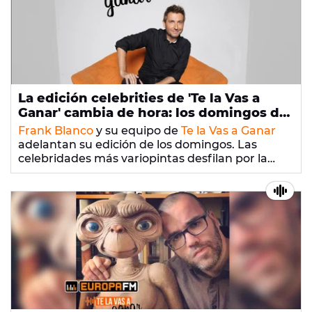
La edición celebrities de 'Te la Vas a
Ganar' cambia de hora: los domingos de
21 a 23h
Frank Blanco
y su equipo de
Te la Vas a Ganar
adelantan su edición de los domingos. Las
celebridades más variopintas desfilan por la
radio para contarnos sus novedades cada
domingo de 21 a 23 horas en
Europa FM.