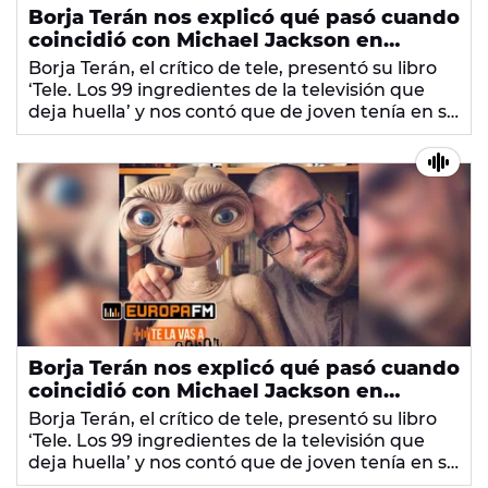
Borja Terán nos explicó qué pasó cuando
coincidió con Michael Jackson en
Eurodisney
Borja Terán, el crítico de tele, presentó su libro
‘Tele. Los 99 ingredientes de la televisión que
deja huella’ y nos contó que de joven tenía en su
pared un póster de Julia Otero y que coincidió
con Michael Jackson en Eurodisney.
Borja Terán nos explicó qué pasó cuando
coincidió con Michael Jackson en
Eurodisney
Borja Terán, el crítico de tele, presentó su libro
‘Tele. Los 99 ingredientes de la televisión que
deja huella’ y nos contó que de joven tenía en su
pared un póster de Julia Otero y que coincidió