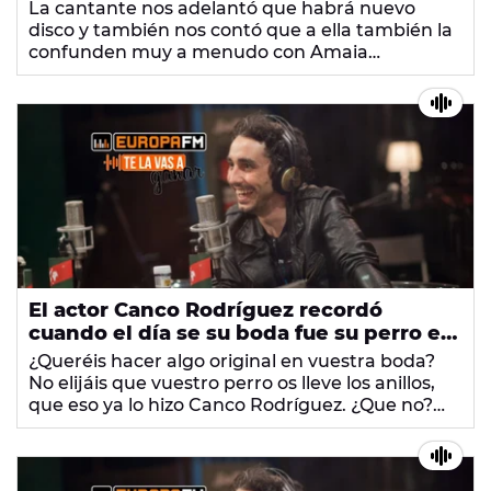
La cantante nos adelantó que habrá nuevo
disco y también nos contó que a ella también la
confunden muy a menudo con Amaia
Salamanca. ¡Dale al play y no te pierdas nada!
El actor Canco Rodríguez recordó
cuando el día se su boda fue su perro el
que llevó los anillos hasta el altar
¿Queréis hacer algo original en vuestra boda?
No elijáis que vuestro perro os lleve los anillos,
que eso ya lo hizo Canco Rodríguez. ¿Que no?
¿Os jugáis algo? Bueno, vais a perder... ¡Así que
mejor escuchadlo!