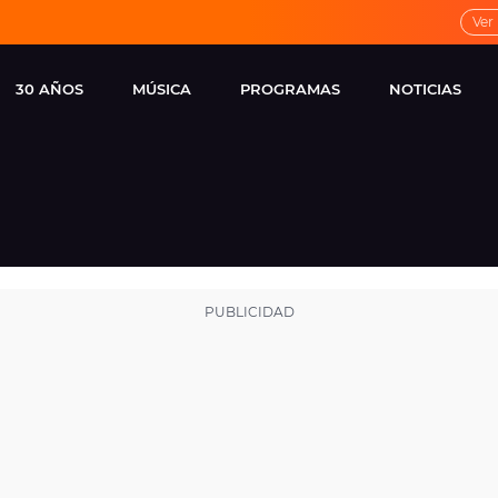
Ver
30 AÑOS
MÚSICA
PROGRAMAS
NOTICIAS
LOCAL DE ENSAYO
CUERPOS
FAMOSOS
EUROPA FM
ESPECIALES
CINE Y TEL
ESTRENOS
ME PONES
VIRALES
CONCIERTOS
LOCUTORES EUROPA
FM
ESTILO DE 
NOVEDADES
MUSICALES
ENTREVISTAS
REMEMBER EUROPA
FM