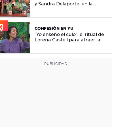
y Sandra Delaporte, en la
última batalla de 'Adivina la
canción'
CONFESIÓN EN YU
"Yo enseño el culo": el ritual de
Lorena Castell para atraer la
abundancia