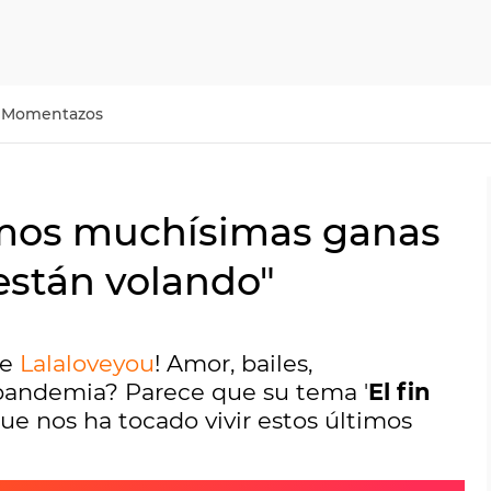
Momentazos
emos muchísimas ganas
 están volando"
de
Lalaloveyou
! Amor, bailes,
a pandemia? Parece que su tema '
El fin
ue nos ha tocado vivir estos últimos