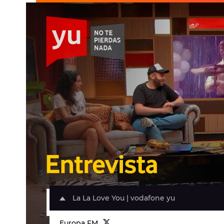
La La Love You | vodafone yu
Europa FM