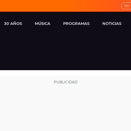
Ver
30 AÑOS
MÚSICA
PROGRAMAS
NOTICIAS
LOCAL DE ENSAYO
CUERPOS
FAMOSOS
EUROPA FM
ESPECIALES
CINE Y TEL
ESTRENOS
ME PONES
VIRALES
CONCIERTOS
LOCUTORES EUROPA
FM
ESTILO DE 
NOVEDADES
MUSICALES
ENTREVISTAS
REMEMBER EUROPA
FM