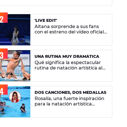
artística
'LIVE EDIT'
Aitana sorprende a sus fans
con el estreno del vídeo oficial
de 'Superestrella'
UNA RUTINA MUY DRAMÁTICA
Qué significa la espectacular
rutina de natación artística al
ritmo de 'Berghain' de Rosalía
DOS CANCIONES, DOS MEDALLAS
Rosalía, una fuerte inspiración
para la natación artística
española: "La llevamos en la
sangre"