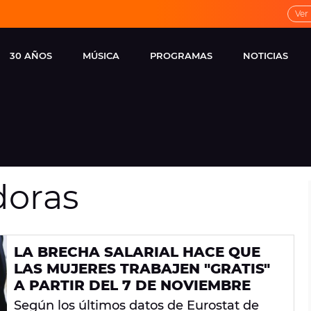
Ver
30 AÑOS
MÚSICA
PROGRAMAS
NOTICIAS
LOCAL DE ENSAYO
CUERPOS
FAMOSOS
EUROPA FM
ESPECIALES
CINE Y TEL
ESTRENOS
ME PONES
VIRALES
doras
CONCIERTOS
LOCUTORES EUROPA
FM
ESTILO DE 
NOVEDADES
MUSICALES
LA BRECHA SALARIAL HACE QUE
ENTREVISTAS
LAS MUJERES TRABAJEN "GRATIS"
REMEMBER EUROPA
A PARTIR DEL 7 DE NOVIEMBRE
FM
Según los últimos datos de Eurostat de