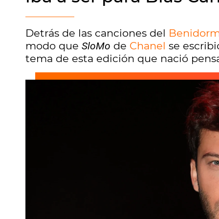
Detrás de las canciones del
Benidorm
modo que
de
Chanel
se escrib
SloMo
tema de esta edición que nació pen