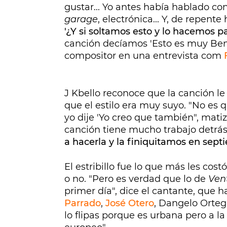
gustar... Yo antes había hablado co
garage
, electrónica... Y, de repente
'¿Y si soltamos esto y lo hacemos pa
canción decíamos 'Esto es muy Beni
compositor en una entrevista com
J Kbello reconoce que la canción l
que el estilo era muy suyo. "No es qu
yo dije 'Yo creo que también", matiz
canción tiene mucho trabajo detrás.
a hacerla y la finiquitamos en sep
El estribillo fue lo que más les cost
o no. "Pero es verdad que lo de
Ven
primer día", dice el cantante, que 
Parrado
,
José Otero
, Dangelo Ortega
lo flipas porque es urbana pero a la