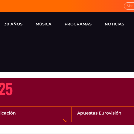
Ver
30 AÑOS
MÚSICA
PROGRAMAS
NOTICIAS
LOCAL DE ENSAYO
CUERPOS
FAMOSOS
EUROPA FM
ESPECIALES
CINE Y TEL
ESTRENOS
ME PONES
VIRALES
CONCIERTOS
LOCUTORES EUROPA
25
FM
ESTILO DE 
NOVEDADES
MUSICALES
ENTREVISTAS
ficación
Apuestas Eurovisión
REMEMBER EUROPA
FM