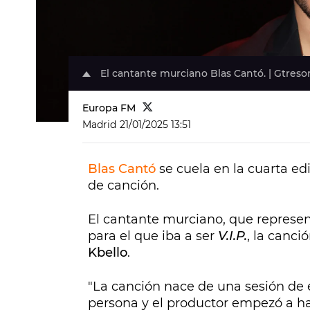
El cantante murciano Blas Cantó. | Gtreso
Europa FM
Madrid
21/01/2025 13:51
Blas Cantó
se cuela en la cuarta ed
de canción.
El cantante murciano, que represe
para el que iba a ser
V.I.P.
, la canci
Kbello
.
"La canción nace de una sesión de 
persona y el productor empezó a h