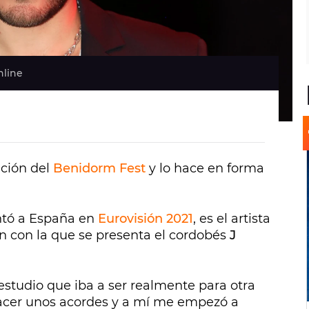
nline
ición del
Benidorm Fest
y lo hace en forma
ntó a España en
Eurovisión 2021
, es el artista
ón con la que se presenta el cordobés
J
estudio que iba a ser realmente para otra
acer unos acordes y a mí me empezó a