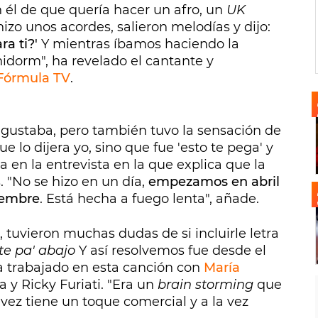
n él de que quería hacer un afro, un
UK
 hizo unos acordes, salieron melodías y dijo:
ra ti?'
Y mientras íbamos haciendo la
dorm", ha revelado el cantante y
Fórmula TV
.
e gustaba, pero también tuvo la sensación de
e lo dijera yo, sino que fue 'esto te pega' y
a en la entrevista en la que explica que la
 "No se hizo en un día,
empezamos en abril
tiembre
. Está hecha a fuego lenta", añade.
ó, tuvieron muchas dudas de si incluirle letra
te pa' abajo
Y así resolvemos fue desde el
ha trabajado en esta canción con
María
 y Ricky Furiati. "Era un
brain storming
que
 vez tiene un toque comercial y a la vez