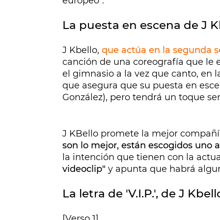
europeo".
La puesta en escena de J K
J Kbello,
que actúa en la segunda s
canción de una coreografía que le e
el gimnasio a la vez que canto, en la
que asegura que su puesta en escen
González), pero tendrá un toque sen
J KBello promete la mejor compañía
son lo mejor, están escogidos uno 
la intención que tienen con la actu
videoclip"
y apunta que habrá algun
La letra de 'V.I.P.', de J Kbell
[Verso 1]