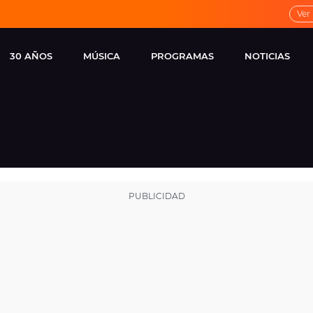
Ver
30 AÑOS
MÚSICA
PROGRAMAS
NOTICIAS
LOCAL DE ENSAYO
CUERPOS
FAMOSOS
EUROPA FM
ESPECIALES
CINE Y TEL
ESTRENOS
ME PONES
VIRALES
CONCIERTOS
LOCUTORES EUROPA
FM
ESTILO DE 
NOVEDADES
MUSICALES
ENTREVISTAS
REMEMBER EUROPA
FM