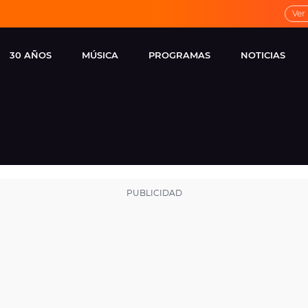
Ver
30 AÑOS
MÚSICA
PROGRAMAS
NOTICIAS
LOCAL DE ENSAYO
CUERPOS
FAMOSOS
EUROPA FM
ESPECIALES
CINE Y TEL
ESTRENOS
ME PONES
VIRALES
CONCIERTOS
LOCUTORES EUROPA
FM
ESTILO DE 
NOVEDADES
MUSICALES
ENTREVISTAS
REMEMBER EUROPA
FM