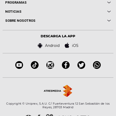
Local de Ensayo Europa FM
PROGRAMAS
Entrevistas
Cuerpos especiales
NOTICIAS
Conciertos
Me pones
Novedades
Cine y Televisión
SOBRE NOSOTROS
Locutores Europa FM
Estilo de vida
Política de privacidad
Virales
Advertencia legal
Tecnología
DESCARGA LA APP
Política de cookies
Famosos
Bases de concursos
Android
iOS
Accesibilidad
Configuración de la privacidad
Copyright © Uniprex, S.A.U. C/ Fuerteventura 12 San Sebastián de los
Reyes, 28703 Madrid