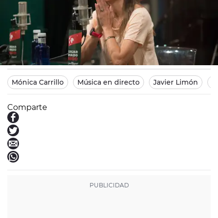
europafm.com
Madrid
31/05/2014 19:58
Mónica Carrillo
Música en directo
Javier Limón
U
Comparte