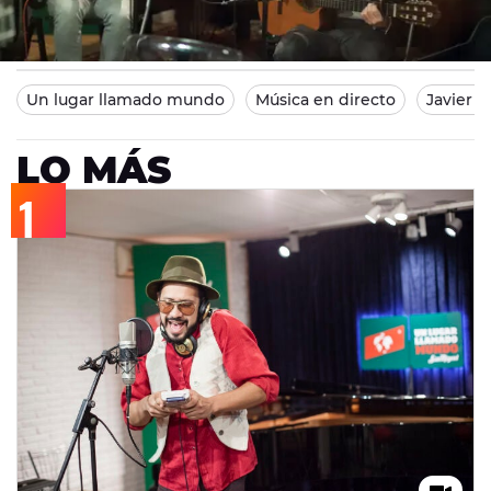
Europa FM
Madrid
16/11/2013 21:04
Un lugar llamado mundo
Música en directo
Javier 
LO MÁS