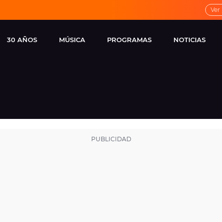
Ver
30 AÑOS
MÚSICA
PROGRAMAS
NOTICIAS
LOCAL DE ENSAYO
CUERPOS
FAMOSOS
EUROPA FM
ESPECIALES
CINE Y TEL
ESTRENOS
ME PONES
VIRALES
CONCIERTOS
LOCUTORES EUROPA
FM
ESTILO DE 
NOVEDADES
MUSICALES
ENTREVISTAS
REMEMBER EUROPA
FM