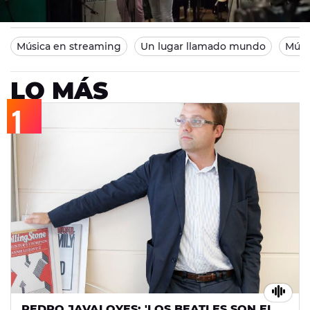
Madrid
25/05/2014 11:48
Música en streaming
Un lugar llamado mundo
Músi
LO MÁS
PEDRO JAVALOYES: 'LOS BEATLES SON EL