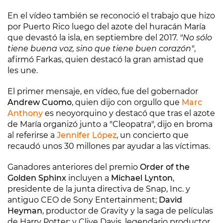
En el vídeo también se reconoció el trabajo que hizo
por Puerto Rico luego del azote del huracán María
que devastó la isla, en septiembre del 2017.
"No sólo
tiene buena voz, sino que tiene buen corazón"
,
afirmó Farkas, quien destacó la gran amistad que
les une.
El primer mensaje, en vídeo, fue del gobernador
Andrew Cuomo
, quien dijo con orgullo que
Marc
Anthony
es neoyorquino y destacó que tras el azote
de María organizó junto a "Cleopatra", dijo en broma
al referirse a
Jennifer López
, un concierto que
recaudó unos 30 millones par ayudar a las víctimas.
Ganadores anteriores del premio
Order of the
Golden Sphinx
incluyen a
Michael Lynton
,
presidente de la junta directiva de Snap, Inc. y
antiguo CEO de Sony Entertainment;
David
Heyman
, productor de Gravity y la saga de películas
de Harry Potter; y Clive Davis, legendario productor