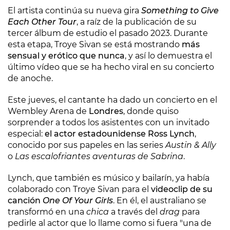
El artista continúa su nueva gira
Something to Give
Each Other Tour
, a raíz de la publicación de su
tercer álbum de estudio el pasado 2023. Durante
esta etapa, Troye Sivan se está mostrando
más
sensual y erótico que nunca
, y así lo demuestra el
último vídeo que se ha hecho viral en su concierto
de anoche.
Este jueves, el cantante ha dado un concierto en el
Wembley Arena de
Londres
, donde quiso
sorprender a todos los asistentes con un invitado
especial:
el actor estadounidense Ross Lynch
,
conocido por sus papeles en las series
Austin & Ally
o
Las escalofriantes aventuras de Sabrina
.
Lynch, que también es músico y bailarín, ya había
colaborado con Troye Sivan para el
videoclip de su
canción
One Of Your Girls
. En él, el australiano se
transformó en una
chica
a través del
drag
para
pedirle al actor que lo llame como si fuera "una de