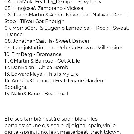
04. JaviMula Feat. Dj_Disciple- Sexy Lady
05. Hinojosa& Zambrano - Viciosa
06. JuanjoMartin & Albert Neve Feat. Nalaya - Don´T
Stop ´TilYou Get Enough
07. MorrisCorti & Eugenio Lamedica - I Rock, I Sweat,
I Dance
08. JonathanCastilla- Sweet Dancer
09.JuanjoMartin Feat. Rebeka Brown - Millennium
10. TimBerg - Bromance
11. GMartin & Barroso - Get A Life
12. DanBalan - Chica Bomb
13. EdwardMaya - This Is My Life
14. AntoineClamaran Feat. Duane Harden -
Spotlight
15. Nalin& Kane - Beachball
El disco también está disponible en los
portales: 4tune djs-spain, dj digital-spain, vinilo
digital-spain, juno, feyr, masterbeat, trackitdown,