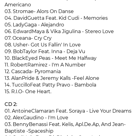
Americano
03. Stromae- Alors On Danse
04. DavidGuetta Feat. Kid Cudi - Memories
05. LadyGaga - Alejandro
06. EdwardMaya & Vika Jigulina - Stereo Love
07. Oceana- Cry Cry
08. Usher- Got Us Fallin' In Love
09. BobTaylor Feat. Inna - Deja Vu
10. BlackEyed Peas - Meet Me Halfway
11. RobertRamirez - I'm A Number
12. Cascada- Pyromania
13. AlanPride & Jeremy Kalls -Feel Alone
14. TuccilloFeat Patty Pravo - Bambola
15. R.I.O- One Heart.
CD 2:
01. AntoineClamaran Feat. Soraya - Live Your Dreams
02. AlexGaudino - I'm Love
03. BennyBenassi Feat. Kelis, Apl.De.Ap, And Jean-
Baptiste -Spaceship