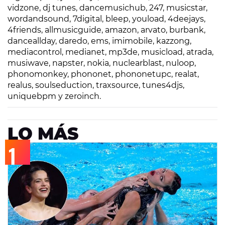
vidzone, dj tunes, dancemusichub, 247, musicstar,
wordandsound, 7digital, bleep, youload, 4deejays,
4friends, allmusicguide, amazon, arvato, burbank,
danceallday, daredo, ems, imimobile, kazzong,
mediacontrol, medianet, mp3de, musicload, atrada,
musiwave, napster, nokia, nuclearblast, nuloop,
phonomonkey, phononet, phononetupc, realat,
realus, soulseduction, traxsource, tunes4djs,
uniquebpm y zeroinch.
LO MÁS