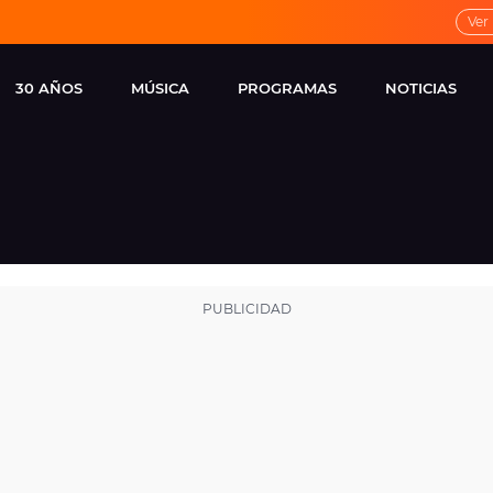
Ver
30 AÑOS
MÚSICA
PROGRAMAS
NOTICIAS
LOCAL DE ENSAYO
CUERPOS
FAMOSOS
EUROPA FM
ESPECIALES
CINE Y TEL
ESTRENOS
ME PONES
VIRALES
CONCIERTOS
LOCUTORES EUROPA
FM
ESTILO DE 
NOVEDADES
MUSICALES
ENTREVISTAS
REMEMBER EUROPA
FM