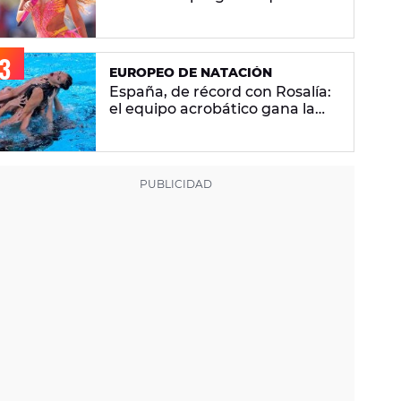
se hacen sobre la versión en
español
EUROPEO DE NATACIÓN
España, de récord con Rosalía:
el equipo acrobático gana la
plata con 'Berghain' y consigue
la mayor nota de impresión
artística